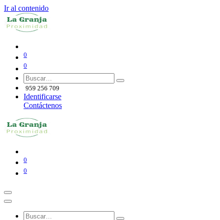
Ir al contenido
0
0
959 256 709
Identificarse
Contáctenos
0
0