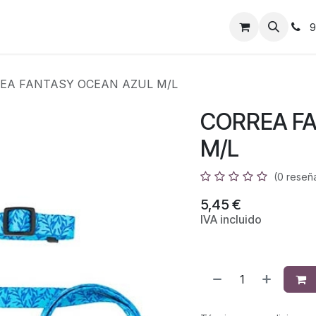
9
EA FANTASY OCEAN AZUL M/L
CORREA F
M/L
(0 reseñ
5,45
€
IVA incluido