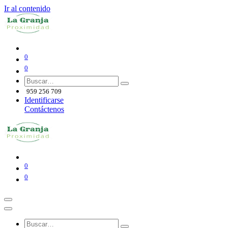
Ir al contenido
0
0
959 256 709
Identificarse
Contáctenos
0
0