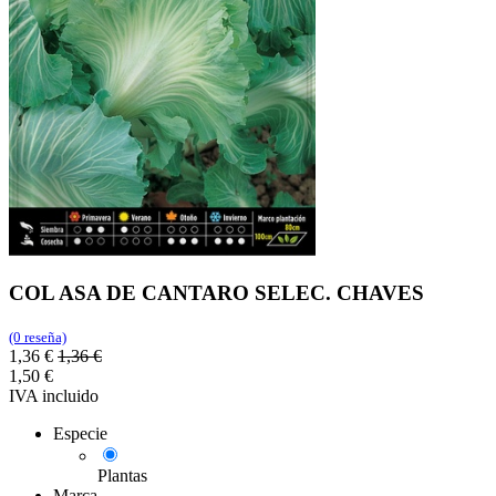
COL ASA DE CANTARO SELEC. CHAVES
(0 reseña)
1,36
€
1,36
€
1,50
€
IVA incluido
Especie
Plantas
Marca