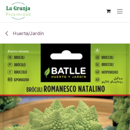
Ir al contenido
Huerta/Jardín