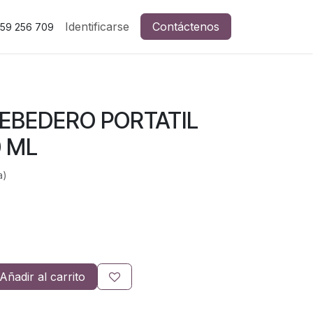
Identificarse
Contáctenos
59 256 709
EBEDERO PORTATIL
 ML
a)
Añadir al carrito