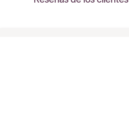
Enlaces de
Acerca de
Ínteres
La Granja es una t
Inicio
animales de compañ
Acerca de
nuestro entorno c
Productos
personalizados, a 
Condiciones
con valores de re
Privacidad
Cookie Policy