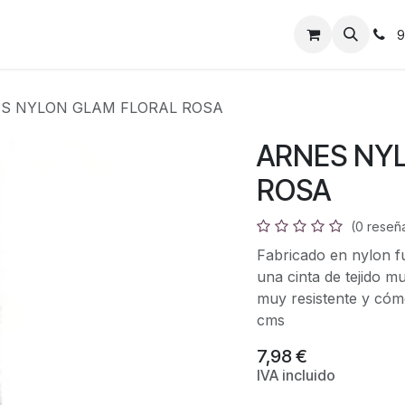
9
S NYLON GLAM FLORAL ROSA
ARNES NY
ROSA
(0 reseñ
Fabricado en nylon fu
una cinta de tejido m
muy resistente y cóm
cms
7,98
€
IVA incluido